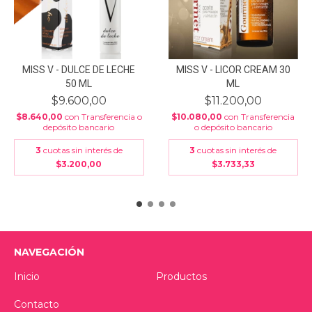
MISS V - DULCE DE LECHE
MISS V - LICOR CREAM 30
50 ML
ML
$9.600,00
$11.200,00
$8.640,00
con
Transferencia o
$10.080,00
con
Transferencia
depósito bancario
o depósito bancario
3
cuotas sin interés de
3
cuotas sin interés de
$3.200,00
$3.733,33
NAVEGACIÓN
Inicio
Productos
Contacto