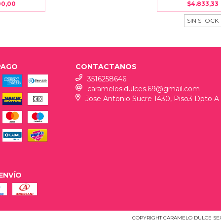
00,00
$4.833,33
SIN STOCK
PAGO
CONTACTANOS
3516258646
caramelos.dulces.69@gmail.com
Jose Antonio Sucre 1430, Piso3 Dpto A
ENVÍO
COPYRIGHT CARAMELO DULCE SEX