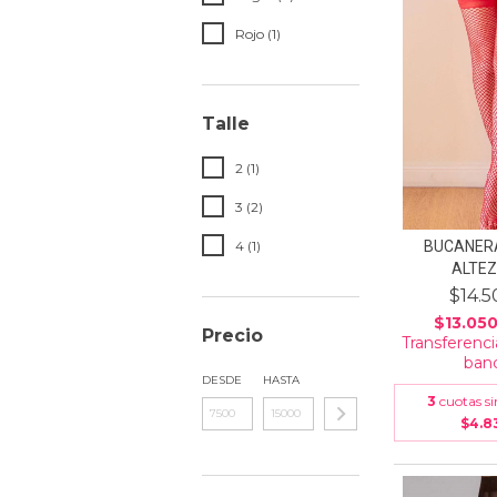
Rojo (1)
Talle
2 (1)
3 (2)
4 (1)
BUCANER
ALTEZ
$14.5
$13.05
Precio
Transferenci
banc
DESDE
HASTA
3
cuotas si
$4.8