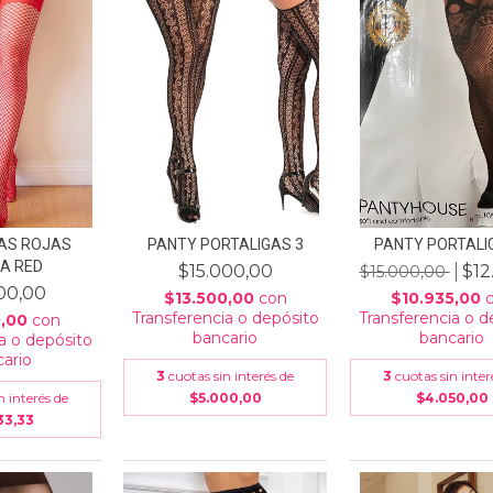
AS ROJAS
PANTY PORTALIGAS 3
PANTY PORTALI
A RED
$15.000,00
$12
$15.000,00
00,00
$13.500,00
con
$10.935,00
Transferencia o depósito
Transferencia o d
0,00
con
bancario
bancario
a o depósito
ario
3
cuotas sin interés de
3
cuotas sin inter
n interés de
$5.000,00
$4.050,00
33,33