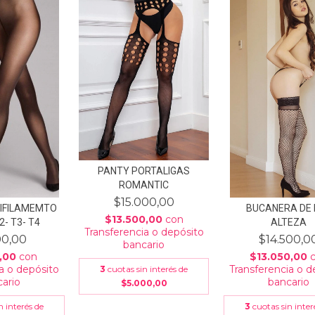
PANTY PORTALIGAS
ROMANTIC
$15.000,00
IFILAMEMTO
BUCANERA DE 
$13.500,00
con
- T3- T4
ALTEZA
Transferencia o depósito
00,00
$14.500,0
bancario
,00
con
$13.050,00
a o depósito
Transferencia o d
3
cuotas sin interés de
ario
bancario
$5.000,00
n interés de
3
cuotas sin inter