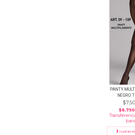
PANTY MULT
NEGRO T2
$7.5
$6.750
Transferenci
banc
3
cuotas si