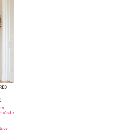
RED
0
con
epósito
és de