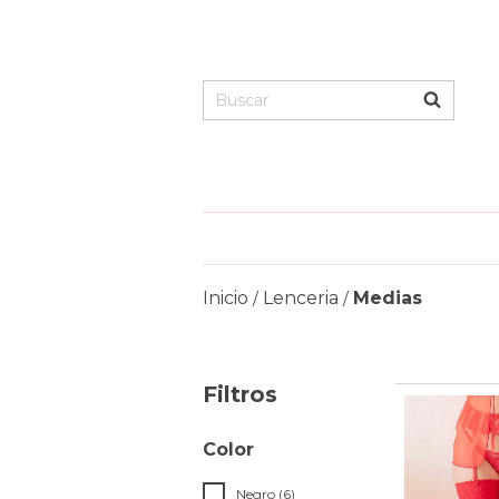
Inicio
Lenceria
Medias
/
/
Filtros
Color
Negro (6)