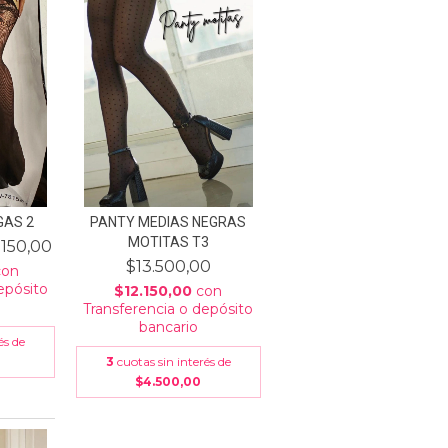
GAS 2
PANTY MEDIAS NEGRAS
MOTITAS T3
.150,00
$13.500,00
con
epósito
$12.150,00
con
Transferencia o depósito
bancario
és de
3
cuotas sin interés de
$4.500,00