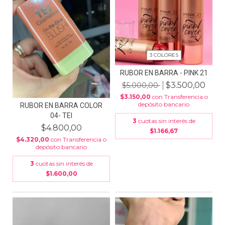
3 COLORES
RUBOR EN BARRA - PINK 21
$3.500,00
$5.000,00
$3.150,00
con
Transferencia o
depósito bancario
RUBOR EN BARRA COLOR
04- TEI
3
cuotas sin interés de
$4.800,00
$1.166,67
$4.320,00
con
Transferencia o
depósito bancario
3
cuotas sin interés de
$1.600,00