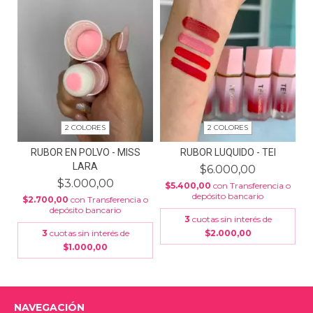
2 COLORES
2 COLORES
RUBOR EN POLVO - MISS
RUBOR LUQUIDO - TEI
LARA
$6.000,00
$3.000,00
$5.400,00
con
Transferencia o
depósito bancario
$2.700,00
con
Transferencia o
depósito bancario
3
cuotas sin interés de
3
cuotas sin interés de
$2.000,00
$1.000,00
NAVEGACIÓN