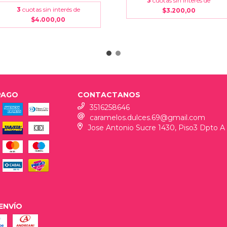
3
cuotas sin interés de
3
cuotas sin interés de
$3.200,00
$4.000,00
PAGO
CONTACTANOS
3516258646
caramelos.dulces.69@gmail.com
Jose Antonio Sucre 1430, Piso3 Dpto A
ENVÍO