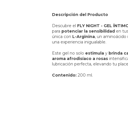
Descripción del Producto
Descubre el
FLY NIGHT - GEL ÍNTI
para
potenciar la sensibilidad
en tu
única con
L-Arginina
, un aminoácido n
una experiencia inigualable.
Este gel no solo
estimula
y
brinda c
aroma afrodisíaco a rosas
intensific
lubricación perfecta, elevando tu placer
Contenido:
200 ml.