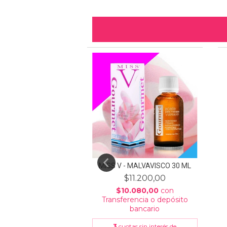
 CHUPALETA 50 ML
MISS V - MALVAVISCO 30 ML
9.600,00
$11.200,00
0
con
Transferencia
$10.080,00
con
ósito bancario
Transferencia o depósito
bancario
as sin interés de
3
cuotas sin interés de