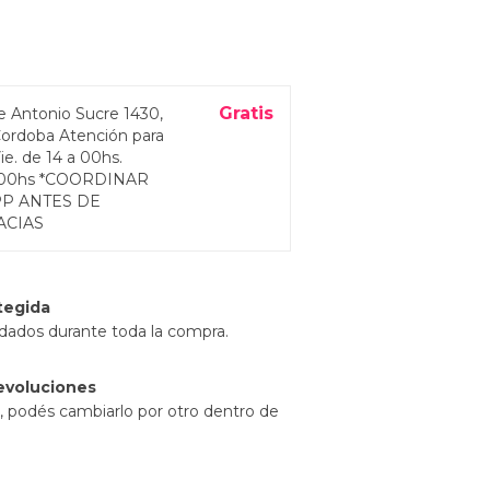
l
Gratis
e Antonio Sucre 1430,
Cordoba Atención para
Vie. de 14 a 00hs.
a 00hs *COORDINAR
P ANTES DE
ACIAS
tegida
idados durante toda la compra.
evoluciones
a, podés cambiarlo por otro dentro de