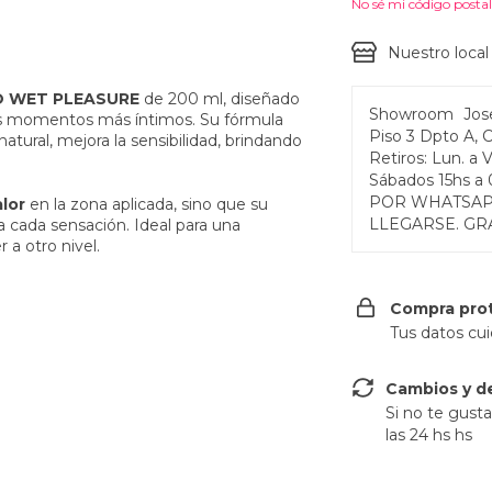
No sé mi código posta
Nuestro local
MO WET PLEASURE
de 200 ml, diseñado
Showroom
Jos
s momentos más íntimos. Su fórmula
Piso 3 Dpto A, 
atural, mejora la sensibilidad, brindando
Retiros: Lun. a 
Sábados 15hs 
POR WHATSAP
alor
en la zona aplicada, sino que su
LLEGARSE. GR
a cada sensación. Ideal para una
 a otro nivel.
Compra pro
Tus datos cu
Cambios y d
Si no te gust
las 24 hs hs