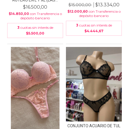
RUTERO EN L Y XL (LAS...
$13.334,00
$15.000,00
$16.500,00
$12.000,60
con
Transferencia o
$14.850,00
con
Transferencia o
depósito bancario
depósito bancario
3
cuotas sin interés de
3
cuotas sin interés de
$4.444,67
$5.500,00
CONJUNTO ACUARIO DE TUL