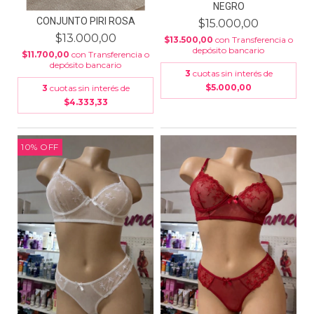
NEGRO
CONJUNTO PIRI ROSA
$15.000,00
$13.000,00
$13.500,00
con
Transferencia o
depósito bancario
$11.700,00
con
Transferencia o
depósito bancario
3
cuotas sin interés de
$5.000,00
3
cuotas sin interés de
$4.333,33
10
%
OFF