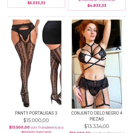
$5.333,33
$4.833,33
PANTY PORTALIGAS 3
CONJUNTO CIELO NEGRO 4
PIEZAS
$15.000,00
$13.334,00
$13.500,00
con
Transferencia o
depósito bancario