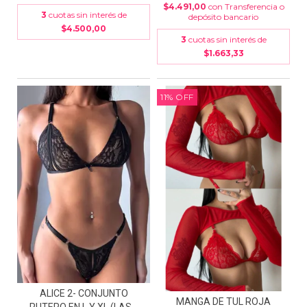
$4.491,00
con
Transferencia o
3
cuotas sin interés de
depósito bancario
$4.500,00
3
cuotas sin interés de
$1.663,33
11
%
OFF
ALICE 2- CONJUNTO
MANGA DE TUL ROJA