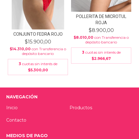
POLLERITA DE MICROTUL
ROJA
$8.900,00
CONJUNTO FEDRA ROJO
$8.010,00
con
Transferencia o
$15.900,00
depósito bancario
$14.310,00
con
Transferencia o
3
cuotas sin interés de
depósito bancario
$2.966,67
3
cuotas sin interés de
$5.300,00
NAVEGACIÓN
Inicio
Productos
Contacto
MEDIOS DE PAGO