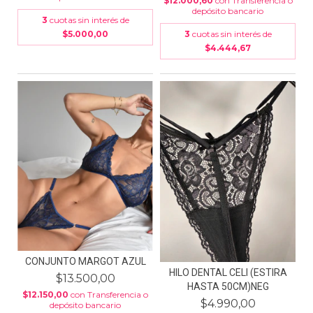
$12.000,60
con
Transferencia o
depósito bancario
3
cuotas sin interés de
$5.000,00
3
cuotas sin interés de
$4.444,67
CONJUNTO MARGOT AZUL
HILO DENTAL CELI (ESTIRA
$13.500,00
HASTA 50CM)NEG
$12.150,00
con
Transferencia o
$4.990,00
depósito bancario