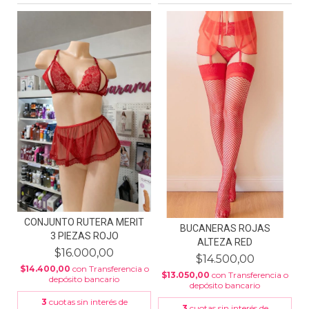
CONJUNTO RUTERA MERIT
BUCANERAS ROJAS
3 PIEZAS ROJO
ALTEZA RED
$16.000,00
$14.500,00
$14.400,00
con
Transferencia o
$13.050,00
con
Transferencia o
depósito bancario
depósito bancario
3
cuotas sin interés de
3
cuotas sin interés de