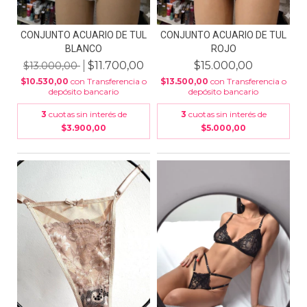
CONJUNTO ACUARIO DE TUL
CONJUNTO ACUARIO DE TUL
BLANCO
ROJO
$11.700,00
$15.000,00
$13.000,00
$10.530,00
con
Transferencia o
$13.500,00
con
Transferencia o
depósito bancario
depósito bancario
3
cuotas sin interés de
3
cuotas sin interés de
$3.900,00
$5.000,00