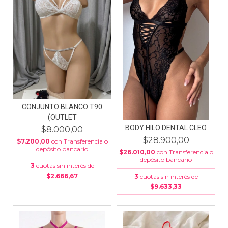
CONJUNTO BLANCO T90
(OUTLET
BODY HILO DENTAL CLEO
$8.000,00
$28.900,00
$7.200,00
con
Transferencia o
depósito bancario
$26.010,00
con
Transferencia o
depósito bancario
3
cuotas sin interés de
$2.666,67
3
cuotas sin interés de
$9.633,33